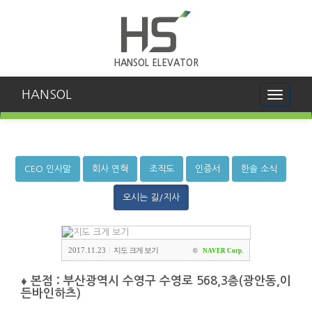
HANSOL ELEVATOR
HANSOL
Toggle
navigati
CEO 인사말
회사 연혁
조직도
인증서
한솔 소식
오시는 길/지사
2017.11.23
지도 크게 보기
|
©
NAVER Corp.
♦ 본점 : 부산광역시 수영구 수영로 568,3층(광안동,이
든바인하츠)