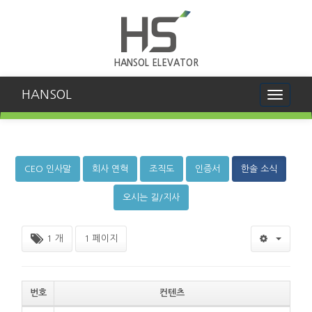
HANSOL ELEVATOR
HANSOL
Toggle
navigati
CEO 인사말
회사 연혁
조직도
인증서
한솔 소식
오시는 길/지사
1 개
1 페이지
번호
컨텐츠