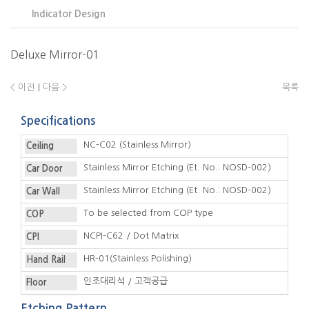
Indicator Design
Deluxe Mirror-01
< 이전
|
다음 >
목록
Specifications
NC-C02 (Stainless Mirror)
Ceiling
Stainless Mirror Etching (Et. No.: NOSD-002)
Car Door
Stainless Mirror Etching (Et. No.: NOSD-002)
Car Wall
To be selected from COP type
COP
NCPI-C62 / Dot Matrix
CPI
HR-01(Stainless Polishing)
Hand Rail
인조대리석 / 고객공급
Floor
Etching Pattern