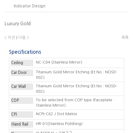
Indicator Design
Luxury Gold
< 이전
|
다음 >
목록
Specifications
NC-C04 (Stainless Mirror)
Ceiling
Titanium Gold Mirror Etching (Et.No.: NOSD-
Car Door
002)
Titanium Gold Mirror Etching (Et.No.: NOSD-
Car Wall
002)
To be selected from COP type (Faceplate :
COP
Stainless Mirror)
NCPI-C62 / Dot Matrix
CPI
HR-01(Stainless Polishing)
Hand Rail